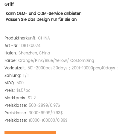
Griff
Kann OEM- und ODM-Service anbieten
Passen Sie das Design nur für Sie an
Produktherkunft:
CHINA
Art.-Nr.:
DBTK0024
Hafen:
Shenzhen, China
Farbe:
Orange/Pink/Blue/Yellow/ Costomizing
Vorlaufzeit:
501-2000pcs,30days；2001-10000pcs,40days；
Zahlung:
T/T
MOQ:
500
Preis:
$1.5/pc
Marktpreis:
$2.2
Preisklasse:
500-2999/0.97$
Preisklasse:
3000-9999/0.93$
Preisklasse:
10000-100000/0.89$