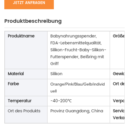
JETZT ANFRAGEN
Produktbeschreibung
Produktname
Babynahrungsspender,
Größe
FDA-Lebensmittelqualität,
Silikon-Frucht-Baby-Silikon-
Futterspender, Beißring mit
Griff
Material
Silikon
Gewicht
Farbe
Ort des
Orange/Pink/Blau/Gelb/individ
uell
Temperatur
-40-200℃
Verpack
Ort des Produkts
Provinz Guangdong, China
Service
Verkauf