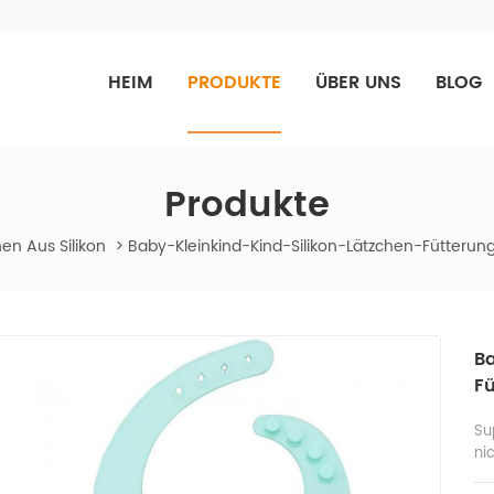
HEIM
PRODUKTE
ÜBER UNS
BLOG
Produkte
en Aus Silikon
>
Baby-Kleinkind-Kind-Silikon-Lätzchen-Fütterun
B
Fü
Su
ni