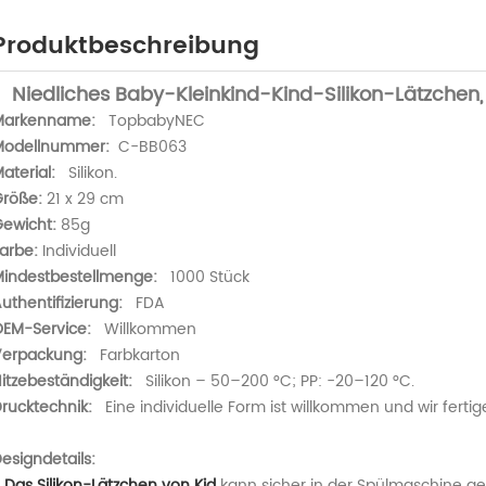
Produktbeschreibung
Niedliches Baby-Kleinkind-Kind-Silikon-Lätzchen
Markenname:
TopbabyNEC
Modellnummer:
C-BB063
aterial:
Silikon.
röße:
21 x 29 cm
ewicht:
85g
arbe:
Individuell
indestbestellmenge:
1000 Stück
uthentifizierung:
FDA
EM-Service:
Willkommen
erpackung:
Farbkarton
itzebeständigkeit:
Silikon – 50–200 °C; PP: -20–120 °C.
rucktechnik:
Eine individuelle Form ist willkommen und wir fertige
esigndetails:
.
Das Silikon-Lätzchen von Kid
kann sicher in der Spülmaschine g