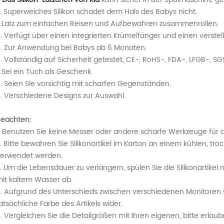
. Superweiches Silikon schadet dem Hals des Babys nicht.
.Latz zum einfachen Reisen und Aufbewahren zusammenrollen.
. Verfügt über einen integrierten Krümelfänger und einen verstel
. Zur Anwendung bei Babys ab 6 Monaten.
. Vollständig auf Sicherheit getestet, CE-, RoHS-, FDA-, LFGB-, S
.Sei ein Tuch als Geschenk.
. Seien Sie vorsichtig mit scharfen Gegenständen.
. Verschiedene Designs zur Auswahl.
eachten:
. Benutzen Sie keine Messer oder andere scharfe Werkzeuge für die
. Bitte bewahren Sie Silikonartikel im Karton an einem kühlen, tro
erwendet werden.
. Um die Lebensdauer zu verlängern, spülen Sie die Silikonarti
it kaltem Wasser ab.
. Aufgrund des Unterschieds zwischen verschiedenen Monitoren sp
atsächliche Farbe des Artikels wider.
. Vergleichen Sie die Detailgrößen mit Ihren eigenen, bitte erla