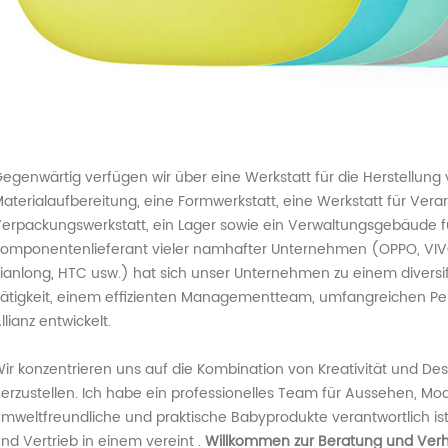
egenwärtig verfügen wir über eine Werkstatt für die Herstellung 
aterialaufbereitung, eine Formwerkstatt, eine Werkstatt für Ver
erpackungswerkstatt, ein Lager sowie ein Verwaltungsgebäude fü
omponentenlieferant vieler namhafter Unternehmen (OPPO, VIVO)
ianlong, HTC usw.) hat sich unser Unternehmen zu einem diversif
ätigkeit, einem effizienten Managementteam, umfangreichen Per
llianz entwickelt.
ir konzentrieren uns auf die Kombination von Kreativität und De
erzustellen. Ich habe ein professionelles Team für Aussehen, Mo
mweltfreundliche und praktische Babyprodukte verantwortlich ist
nd Vertrieb in einem vereint .
Willkommen zur Beratung und Ver