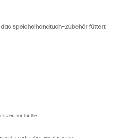
, das Speichelhandtuch-Zubehör füttert
n dies nur für Sie
ewaschen oder abgewischt werden.