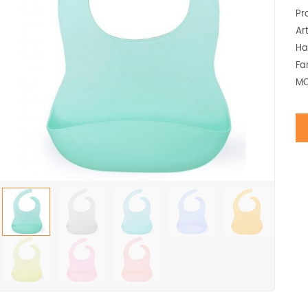
Pr
Art
Ha
Fa
MO