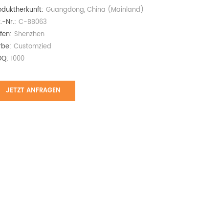
oduktherkunft:
Guangdong, China (Mainland)
.-Nr.:
C-BB063
fen:
Shenzhen
rbe:
Customzied​
Q:
1000
JETZT ANFRAGEN