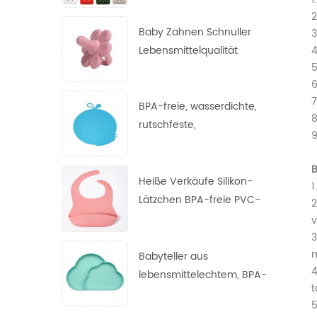
Nagetier, Fingerspitzen-
2
Blasenspielzeug,
Baby Zahnen Schnuller
3
Dekompressions-
Lebensmittelqualität
4
Schlüsselanhänger
5
Zahnen Spielzeug Silikon
6
Blumen Nippel
7
BPA-freie, wasserdichte,
8
rutschfeste,
9
hitzebeständige Tischsets
aus FDA-Silikon für Babys
B
Heiße Verkäufe Silikon-
1
Lätzchen BPA-freie PVC-
2
freie phthalatfreie
v
Lätzchen Silikon-Baby-
3
m
Lätzchen
Babyteller aus
4
lebensmittelechtem, BPA-
t
freiem,
5
hochtemperaturbeständig