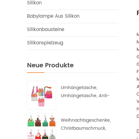
Silikon
Babylampe Aus Silikon
Silikonbausteine
Silikonspielzeug
M
G
Neue Produkte
G
F
M
A
Umhängetasche,
O
Umhängetasche, Anti-
V
Angst-Depression,
H
postpartale
D
Prinzessinnen-Geldbörse
Weihnachtsgeschenke,
Christbaumschmuck,
D
Weihnachtsmann,
1