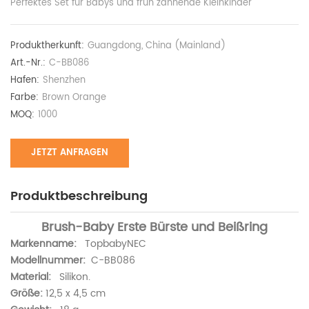
Perfektes Set für Babys und früh zahnende Kleinkinder
Produktherkunft:
Guangdong, China (Mainland)
Art.-Nr.:
C-BB086
Hafen:
Shenzhen
Farbe:
Brown Orange
MOQ:
1000
JETZT ANFRAGEN
Produktbeschreibung
Brush-Baby Erste Bürste und Beißring
Markenname:
TopbabyNEC
Modellnummer:
C-BB086
Material:
Silikon.
Größe:
12,5 x 4,5 cm