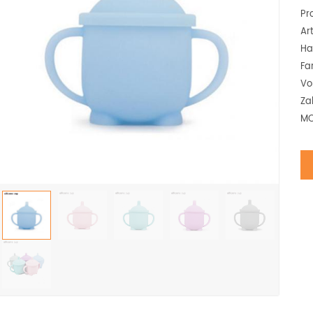
Pr
Art
Ha
Fa
Vo
Za
MO