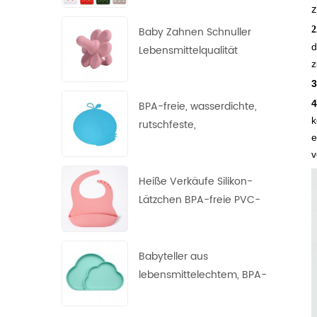
z
Nagetier, Fingerspitzen-
Blasenspielzeug,
Baby Zahnen Schnuller
2
Dekompressions-
d
Lebensmittelqualität
z
Schlüsselanhänger
Zahnen Spielzeug Silikon
3
Blumen Nippel
4
BPA-freie, wasserdichte,
k
rutschfeste,
e
hitzebeständige Tischsets
v
aus FDA-Silikon für Babys
Heiße Verkäufe Silikon-
Lätzchen BPA-freie PVC-
freie phthalatfreie
Lätzchen Silikon-Baby-
Lätzchen
Babyteller aus
lebensmittelechtem, BPA-
freiem,
hochtemperaturbeständig