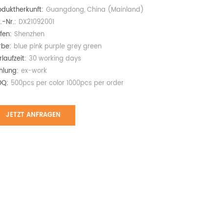
oduktherkunft:
Guangdong, China (Mainland)
.-Nr.:
DX21092001
fen:
Shenzhen
rbe:
blue pink purple grey green
rlaufzeit:
30 working days
hlung:
ex-work
Q:
500pcs per color 1000pcs per order
JETZT ANFRAGEN