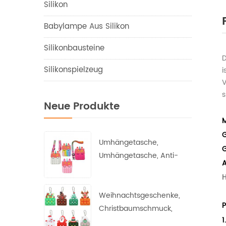
Silikon
Babylampe Aus Silikon
Silikonbausteine
D
Silikonspielzeug
i
V
s
Neue Produkte
M
G
Umhängetasche,
G
Umhängetasche, Anti-
A
Angst-Depression,
H
postpartale
Prinzessinnen-Geldbörse
Weihnachtsgeschenke,
P
Christbaumschmuck,
1
Weihnachtsmann,