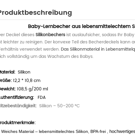
Produktbeschreibung
Baby-Lernbecher aus lebensmittelechtem Sil
er Deckel dieses
Silikonbechers
ist auslaufsicher, sodass Ihr Bab
st leichter zu reinigen. Der konvexe Teil des Becherdeckels kann 
erhältnis verwendet werden.
Das Silikonmaterial in Lebensmittelq
ich vollständig um das Wachstum des Babys.
aterial:
Silikon
röße:
12,2 * 10,8 cm
ewicht:
108,5 g/200 ml
uthentifizierung:
FDA
itzebeständigkeit:
Silikon – 50–200 °C
roduktmerkmale:
.
hochwertiges
Weiches Material – lebensmittelechtes Silikon,
BPA-frei
,