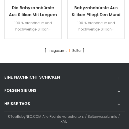
Die Babyzahnbürste
Babyzahnbürste Aus
Aus Silikon Mit Langem
Silikon Pflegt Den Mund
Griff Pflegt Den Mund
100 % brandneue und
100 % brandneue und
hochwertige Silikon-
hochwertige Silikon-
Babyzahnbürste.
Babyzahnbürste.
[ Insgesamt
1
Seiten]
EINE NACHRICHT SCHICKEN
FOLGEN SIE UNS
HEISSE TAGS
©TopBabyNEC.COM Alle Rechte vorbehalten. /
Seitenverzeichnis
/
XML