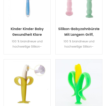
Kinder Kinder Baby
Silikon-Babyzahnbürste
Gesundheit Klare
Mit Langem Griff,
Silikon-
Abnehmbare
100 % brandneue und
100 % brandneue und
Fingerzahnbürste
Zahnbürste Pflegt Den
hochwertige Silikon-
hochwertige Silikon-
Mund
Babyzahnbürste.
Babyzahnbürste.