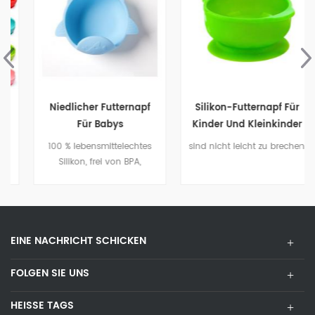
Niedlicher Futternapf
Silikon-Futternapf Für
Für Babys
Kinder Und Kleinkinder
100 % lebensmittelechtes
sind nicht leicht zu brechen
Silikon, frei von BPA,
Phthalat und PVC
EINE NACHRICHT SCHICKEN
FOLGEN SIE UNS
HEISSE TAGS