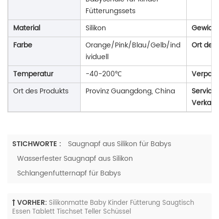
Fütterungssets
Material
Silikon
Gewicht
Farbe
Orange/Pink/Blau/Gelb/ind
Ort des
ividuell
Temperatur
-40-200℃
Verpack
Ort des Produkts
Provinz Guangdong, China
Service
Verkauf
STICHWORTE :
Saugnapf aus Silikon für Babys
Wasserfester Saugnapf aus Silikon
Schlangenfutternapf für Babys
VORHER:
Silikonmatte Baby Kinder Fütterung Saugtisch
Essen Tablett Tischset Teller Schüssel