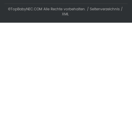
©TopBabyNEC.COM Alle Rechte vorbehalten. /
Seitenverzeichnis
/
XML