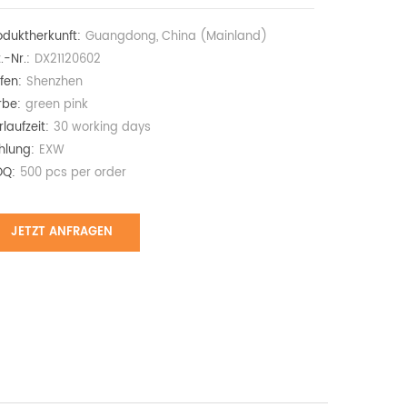
oduktherkunft:
Guangdong, China (Mainland)
.-Nr.:
DX21120602
fen:
Shenzhen
rbe:
green pink
rlaufzeit:
30 working days
hlung:
EXW
Q:
500 pcs per order
JETZT ANFRAGEN