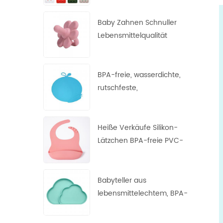
Nagetier, Fingerspitzen-
Blasenspielzeug,
Baby Zahnen Schnuller
Dekompressions-
Lebensmittelqualität
Schlüsselanhänger
Zahnen Spielzeug Silikon
Blumen Nippel
BPA-freie, wasserdichte,
rutschfeste,
hitzebeständige Tischsets
aus FDA-Silikon für Babys
Heiße Verkäufe Silikon-
Lätzchen BPA-freie PVC-
freie phthalatfreie
Lätzchen Silikon-Baby-
Lätzchen
Babyteller aus
lebensmittelechtem, BPA-
freiem,
hochtemperaturbeständig