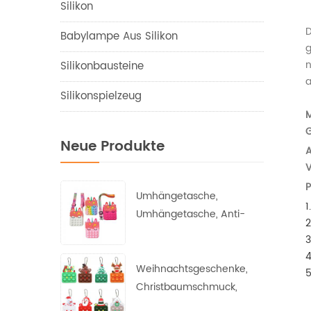
Silikon
D
Babylampe Aus Silikon
g
n
Silikonbausteine
a
Silikonspielzeug
M
G
Neue Produkte
A
V
P
Umhängetasche,
1
Umhängetasche, Anti-
2
Angst-Depression,
3
postpartale
4
Prinzessinnen-Geldbörse
Weihnachtsgeschenke,
5
Christbaumschmuck,
Weihnachtsmann,