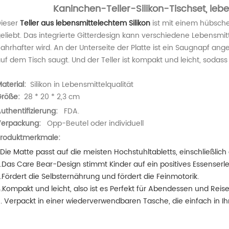
Kaninchen-Teller-Silikon-Tischset, lebe
ieser
Teller aus lebensmittelechtem Silikon
ist mit einem hübsch
eliebt. Das integrierte Gitterdesign kann verschiedene Lebensm
ahrhafter wird. An der Unterseite der Platte ist ein Saugnapf ange
uf dem Tisch saugt. Und der Teller ist
kompakt und leicht, sodass 
aterial:
Silikon in Lebensmittelqualität
röße:
28 * 20 * 2,3 cm
uthentifizierung:
FDA.
erpackung:
Opp-Beutel oder individuell
roduktmerkmale:
.Die Matte passt auf die meisten Hochstuhltabletts, einschließlich 
.Das Care Bear-Design stimmt Kinder auf ein positives Essenserle
.Fördert die Selbsternährung und fördert die Feinmotorik.
.Kompakt und leicht, also ist es Perfekt für Abendessen und Reise
. Verpackt in einer wiederverwendbaren Tasche, die einfach in I