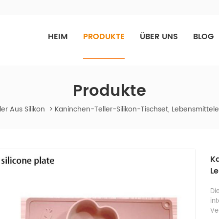
HEIM
PRODUKTE
ÜBER UNS
BLOG
Produkte
er Aus Silikon
>
Kaninchen-Teller-Silikon-Tischset, Lebensmittelec
Ka
Le
Di
in
Ve