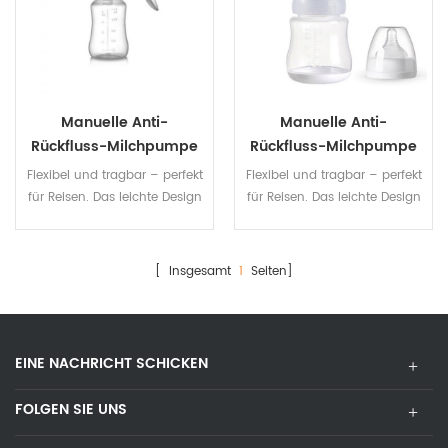
Manuelle Anti-
Manuelle Anti-
Rückfluss-Milchpumpe
Rückfluss-Milchpumpe
Aus Silikon Mit Starkem
Aus Silikon Mit Starkem
Flexibel und tragbar – perfekt
Flexibel und tragbar – perfekt
Saugdeckel
Saugdeckel
für Reisen. Das leichte Design
für Reisen. Das leichte Design
ist tragbar und diskret
ist tragbar und diskret
[ Insgesamt
1
Seiten]
EINE NACHRICHT SCHICKEN
FOLGEN SIE UNS