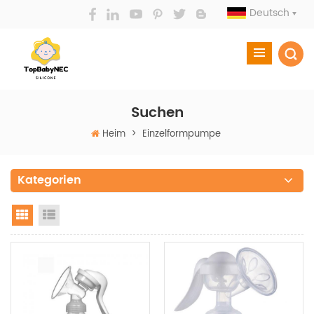
Deutsch
Suchen
Heim
>
Einzelformpumpe
Kategorien
Grid View
List View